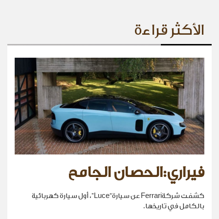
الأكثر قراءة
فيراري:الحصان الجامح
كشفت شركةFerrari عن سيارة“Luce”، أول سيارة كهربائية
بالكامل في تاريخها.