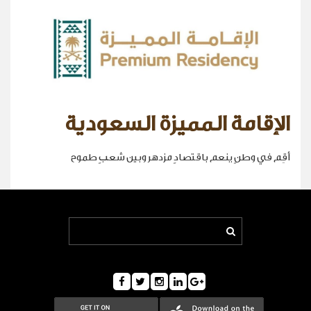
الإقامة المميزة السعودية
أقِم في وطنٍ ينعم باقتصادٍ مزدهر وبين شعبٍ طموح