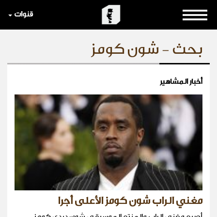
قنوات
بحث - شون كومز
أخبار المشاهير
مغني الراب شون كومز الأعلى أجرا
أصبح مغني الراب والمنتج الموسيقي شون ديدي كومز