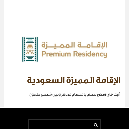
الإقامة المميزة السعودية
أقِم في وطنٍ ينعم باقتصادٍ مزدهر وبين شعبٍ طموح