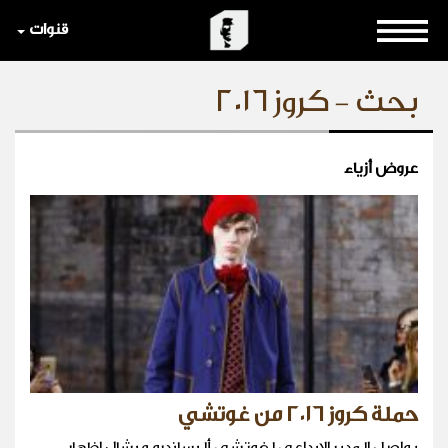
قنوات
بحث - كروز ٢٠١٦
عروض أزياء
حملة كروز ٢٠١٦ من غوتشي
يواصل المدير الابداعي لغوتشي أليساندرو ميشال اظهار