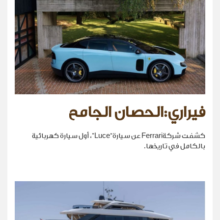
فيراري:الحصان الجامح
كشفت شركةFerrari عن سيارة“Luce”، أول سيارة كهربائية
بالكامل في تاريخها.