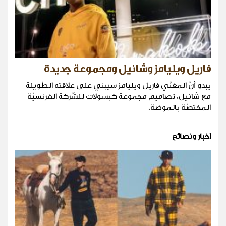
فاريل ويليامز وشانيل ومجموعة جديدة
يبدو أنّ المغنّي فاريل ويليامز سيبني على علاقته الطّويلة
مع شانيل، تصاميم مجموعة كبسولات للشّركة الفرنسيّة
المختصّة بالموضة.
اخبار ونصائح