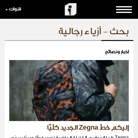
قنوات
بحث - أزياء رجالية
اخبار ونصائح
إليكم خطّ Zegna الجديد كلّيًّا
Zegna كما المواسم القليلة الماضية تصدر خطًّا جديدًا يسمّى