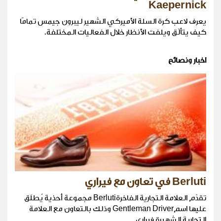
Kaepernick
يعرف لاعب كرة السلة الأميركي الشهير ليبرون جيمس تمامًا
كيف يتألّق ويلفت الأنظار خلال الفعاليات المختلفة.
اخبار ونصائح
Berluti في تعاون مع فيراري
تقدّم العلامة التجارية الفاخرةBerluti مجموعة أحذية يُطلَق
عليها اسمGentleman Driver وذلك بالتعاون مع العلامة
التجارية الشهيرة فيراري.