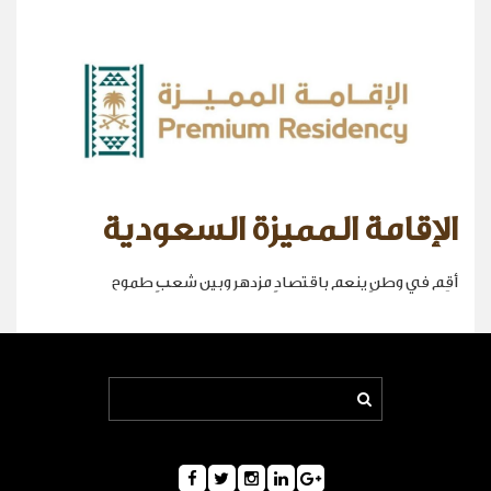
الإقامة المميزة السعودية
أقِم في وطنٍ ينعم باقتصادٍ مزدهر وبين شعبٍ طموح