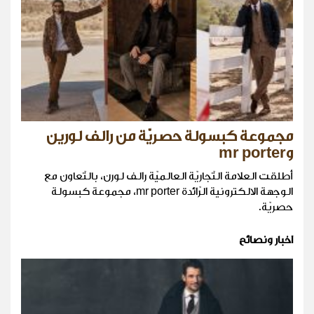
مجموعة كبسولة حصريّة من رالف لورين
وmr porter
أطلقت العلامة التّجاريّة العالميّة رالف لورن، بالتّعاون مع
الوجهة الالكترونية الرّائدة mr porter، مجموعة كبسولة
حصريّة.
اخبار ونصائح