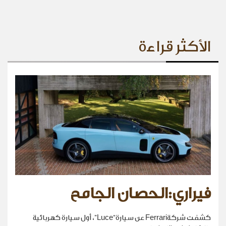
الأكثر قراءة
فيراري:الحصان الجامح
كشفت شركةFerrari عن سيارة“Luce”، أول سيارة كهربائية