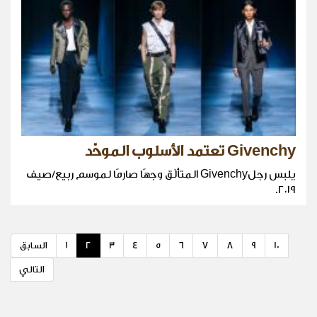
Givenchy تعتمد الأسلوب الموحّد
يلبس رجلGivenchy المتألّق وجهًا صارمًا لموسم ربيع/صيف
٢٠١٩.
10
9
8
7
6
5
4
3
2
1
السابق
التالي