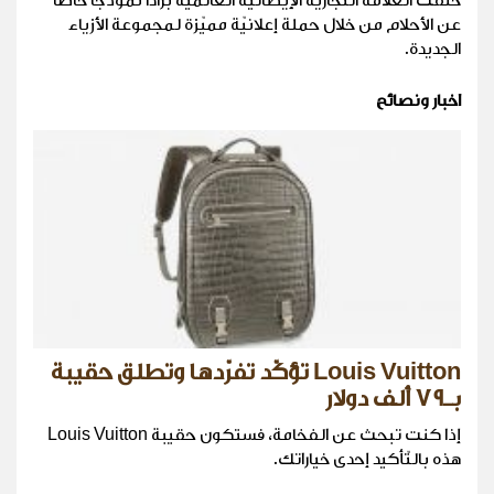
خلقت العلامة التّجاريّة الإيطاليّة العالميّة برادا نموذجًا خاصًّا
عن الأحلام من خلال حملة إعلانيّة مميّزة لمجموعة الأزياء
الجديدة.
اخبار ونصائح
Louis Vuitton تؤكّد تفرّدها وتطلق حقيبة
بـ79 ألف دولار
إذا كنت تبحث عن الفخامة، فستكون حقيبة Louis Vuitton
هذه بالتّأكيد إحدى خياراتك.