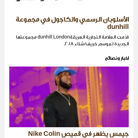
الأسلوبان الرسمي والكاجول في مجموعة
dunhill
قدّمت العلامة التجارية العريقةdunhill London مجموعتها
الجديدة لموسم خريف/شتاء ٢٠١٨.
اخبار ونصائح
جيمس يظهر في قميص Nike Colin