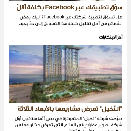
سوّق تطبيقك عبر Facebook بكلفة أقلّ
هل تسوّق لتطبيق شركتك عبر Facebook؟ إليك بعض
النّصائح من أجل تقليل كلفة هذا التسويق إلى حدٍّ بعيد.
آخر الابتكارات
"النّخيل" تعرض مشاريعها بالأبعاد الثلاثة
صرّحت شركة "نخيل" المتمركزة في دبي أنّها ستكون أوّل
شركة تطوير عقاراتٍ في العالم التي تعرض مشاريعها من