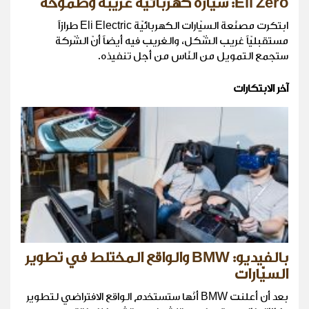
Eli Zero: سيّارة كهربائيّة غريبة وطموحة
ابتكرت مصنّعة السيّارات الكهربائيّة Eli Electric طرازاً
مستقبليّاً غريب الشّكل، والغريب فيه أيضاً أنّ الشّركة
ستجمع التمويل من النّاس من أجل تنفيذه.
آخر الابتكارات
بالفيديو: BMW والواقع المختلط في تطوير
السيّارات
بعد أن أعلنت BMW أنّها ستستخدم الواقع الافتراضي لتطوير