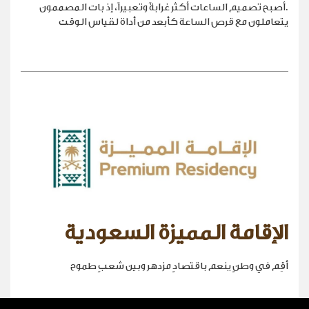
.أصبح تصميم الساعات أكثر غرابةً وتعبيراً، إذ بات المصممون
يتعاملون مع قرص الساعة كأبعد من أداة لقياس الوقت
الإقامة المميزة السعودية
أقِم في وطنٍ ينعم باقتصادٍ مزدهر وبين شعبٍ طموح