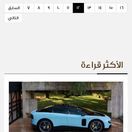
16
15
14
13
12
11
10
9
8
7
السابق
التالي
الأكثر قراءة