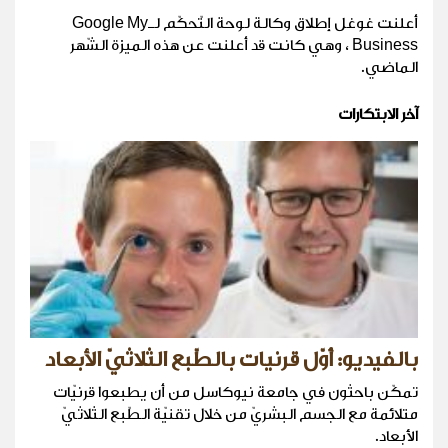
أعلنت غوغل إطلاق وكالة لوحة التّحكّم لـGoogle My
Business ، وهي كانت قد أعلنت عن هذه الميزة الشّهر
الماضي.
آخر الابتكارات
بالفيديو: أوّل قرنيات بالطّبع الثلاثيّ الأبعاد
تمكّن باحثون في جامعة نيوكاسل من أن يطبعوا قرنيّات
متلائمة مع الجسم البشريّ من خلال تقنيّة الطّبع الثلاثيّ
الأبعاد.