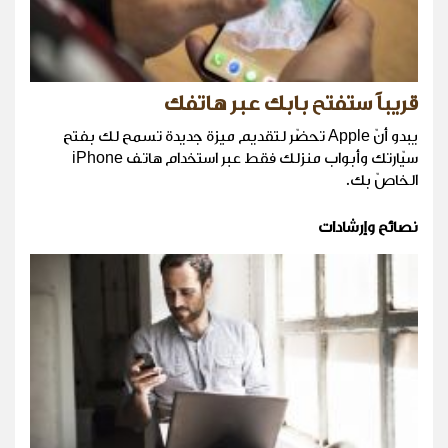
قريباً ستفتح بابك عبر هاتفك
يبدو أنّ Apple تحضّر لتقديم ميزة جديدة تسمح لك بفتح
سيّارتك وأبواب منزلك فقط عبر استخدام هاتف iPhone
الخاصّ بك.
نصائح وإرشادات