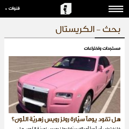
قنوات
بحث - الكريستال
مستجدات واختراعات
هل تقود يوماً سيّارة رولز رويس زهريّة اللّون؟
فلنفترض أن أحداً أهداك سيّارة رولز رويس زهريّة اللّون، هل