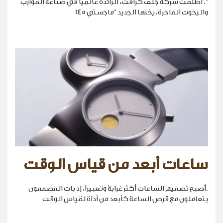
". أطلقت شركة جلف كرافت، الرائدة عالمياً في صناعة القوارب
واليخوت الفاخرة، يختها الجديد "ماجستي 145
ساعات أبعد من قياس الوقت
.أصبح تصميم الساعات أكثر غرابةً وتعبيراً، إذ بات المصممون
يتعاملون مع قرص الساعة كأبعد من أداة لقياس الوقت