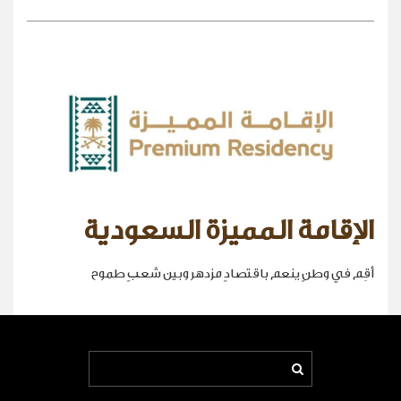
الإقامة المميزة السعودية
أقِم في وطنٍ ينعم باقتصادٍ مزدهر وبين شعبٍ طموح