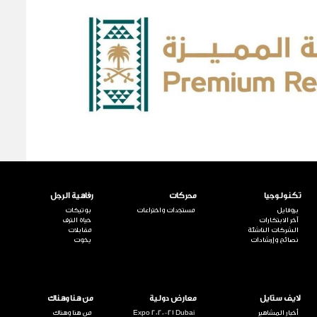
تكنولوجيا
محركات
رفاهية الرجل
بروفايل
مستجدات واختراعات
بوتيكات
آخر الابتكارات
حياة الترف
الشركات الناشئة
مقابلات
نصائح وإرشادات
يخوت
لايف ستايل
معارض دولية
من هنا وهناك
أخبار المشاهير
Expo 2020-21 Dubai
من هنا وهناك