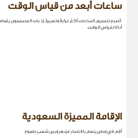
ساعات أبعد من قياس الوقت
.أصبح تصميم الساعات أكثر غرابةً وتعبيراً، إذ بات المصممون يتع
أداة لقياس الوقت
الإقامة المميزة السعودية
أقِم في وطنٍ ينعم باقتصادٍ مزدهر وبين شعبٍ طموح