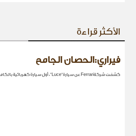
الأكثر قراءة
فيراري:الحصان الجامح
كشفت شركةFerrari عن سيارة“Luce”، أول سيارة كهربائية بالكامل في تاريخها.