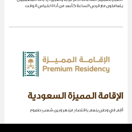
يتعاملون مع قرص الساعة كأبعد من أداة لقياس الوقت
الإقامة المميزة السعودية
أقِم في وطنٍ ينعم باقتصادٍ مزدهر وبين شعبٍ طموح