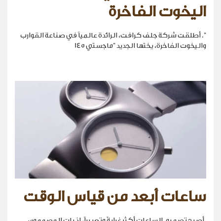
اليخوت الفاخرة
". أطلقت شركة جلف كرافت، الرائدة عالمياً في صناعة القوارب
واليخوت الفاخرة، يختها الجديد "ماجستي 145
ساعات أبعد من قياس الوقت
.أصبح تصميم الساعات أكثر غرابةً وتعبيراً، إذ بات المصممون