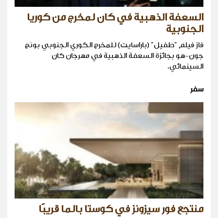
السعفة الذهبية في كان لمخرج من كوريا
الجنوبية
فاز فيلم "طفيل" (باراسايت) للمخرج الكوري الجنوبي بونج
جون-هو بجائزة السعفة الذهبية في مهرجان كان
السينمائي.
سفر
منتجع فور سيزونز في كوستا بالما قريبًا