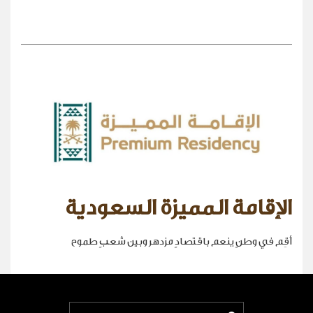
الإقامة المميزة السعودية
أقِم في وطنٍ ينعم باقتصادٍ مزدهر وبين شعبٍ طموح