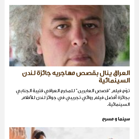
العراق ينال بقصص مهاجريه جائزة لندن
السينمائية
توّج فيلم "قصص العابرين" للمخرج العراقي قتيبة الجنابي
بجائزة أفضل فيلم روائي تجريبي في جوائز لندن للأفلام
السينمائية.
سينما و مسرح