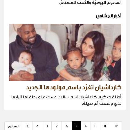
الهموم اليوميّة والتّعب المستمرّ.
أخبار المشاهير
كارداشيان تغرّد باسم مولودها الجديد
أطلقت كيم كارداشيان اسم سالت وست على طفلها الرابعا
لذي وضعته أم بديلة.
13
12
11
10
9
8
7
6
5
4
السابق