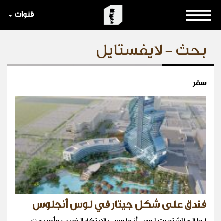
قنوات
بحث - لايفستايل
سفر
فندق على شكل جيتار في لوس أنجلوس
لطالما اشتهرت لوس أنجلوس بالابتكار الغريب وأصبحت