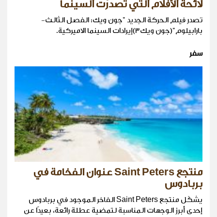
لائحة الأفلام التي تصدرّت السينما
تصدر فيلم الحركة الجديد "جون ويك: الفصل الثالث-
بارابيلوم"(جون ويك٣)إيرادات السينما الاميركية.
سفر
منتجع Saint Peters عنوان الفخامة في
بربادوس
يشكّل منتجع Saint Peters الفاخر الموجود في بربادوس
إحدى أبرز الوجهات المناسبة لتمضية عطلة رائعة، بعيدًا عن