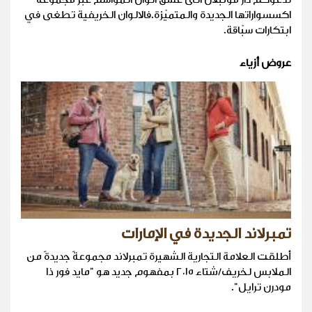
اكسسواراتها الجديدة والمتميّزة.فالالوان الخريفية تطغى في
ابتكارات سبّاقة.
عروض أزياء
تمبرلاند الجديدة في الإمارات
أطلقت العلامة التجارية الشهيرة تمبرلاند مجموعةً جديدةً من
الملابس لخريف/شتاء ٢٠١٥ بمفهوم جديد هو "مايد فور ذا
مودرن ترايل".