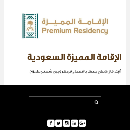
الإقامة المميزة السعودية
أقِم في وطنٍ ينعم باقتصادٍ مزدهر وبين شعبٍ طموح