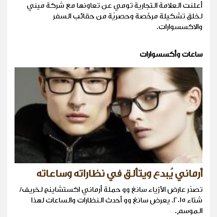
أعلنت العلامة التجارية تومي عن تعاونها مع شركة ميني
لخلق تشكيلة مرخّصة وحصريّة من حقائب السفر
والاكسسوارات.
ساعات وأكسسوارات
أرماني يُبدع ويتألق في نظاراته وساعاته
تصدّر عارض الأزياء سانغ وو حملة أرماني اكستشاينج لخريف/
شتاء ٢٠١٥. يعرض سانغ وو أحدث النظارات والساعات لهذا
الموسم.