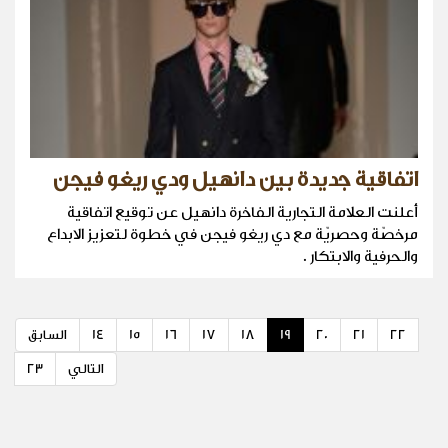
اتفاقية جديدة بين دانهيل ودي ريغو فيجن
أعلنت العلامة التجارية الفاخرة دانهيل عن توقيع اتفاقية
مرخصّة وحصريّة مع دي ريغو فيجن في خطوة لتعزيز الابداع
والحرفية والابتكار .
22
21
20
19
18
17
16
15
14
السابق
التالي
23