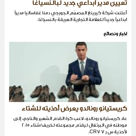
تعيين مدير ابداعي جديد لبالنسياغا
أعلنت شركة كيرينغ المصمّم الجورجي دمنا غفاساليا مديراً
ابداعياً جديداً للعلامة التجارية العريقة بالنسياغا.
اخبار ونصائح
كريستيانو رونالدو يعرض أحذيته للشتاء
عاد كريستيانو رونالدو، لاعب كرة القدم الشهير والناجح، إلى
موطنه في البرتغال ليقدّم مجموعته لخريف/شتاء ٢٠١٥
لأحذية س ر ٧ CR7.