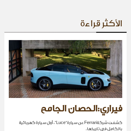
الأكثر قراءة
فيراري:الحصان الجامح
كشفت شركةFerrari عن سيارة“Luce”، أول سيارة كهربائية
بالكامل في تاريخها.