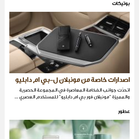
بوتيكات
اصدارات خاصة من مونبلان ل-بي ام دابليو
اتحدّت جوانب الفخامة المعاصرة في المجموعة الحصرية
والمميزة "مونبلان فور بي ام دابليو" للمستخدم العصري ...
عطور