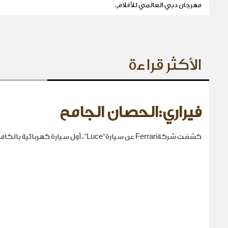
مهرجان دبي العالمي للأفلام.
الأكثر قراءة
فيراري:الحصان الجامح
كشفت شركةFerrari عن سيارة“Luce”، أول سيارة كهربائية بالكامل في تاريخها.