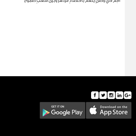
أقِم في وطنٍ ينعم باقتصادٍ مزدهر وبين شعبٍ طموح