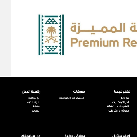
تكنولوجيا
محركات
رفاهية الرجل
بروفايل
مستجدات واختراعات
بوتيكات
آخر الابتكارات
حياة الترف
الشركات الناشئة
مقابلات
نصائح وإرشادات
يخوت
لايف ستايل
معارض دولية
من هنا وهناك