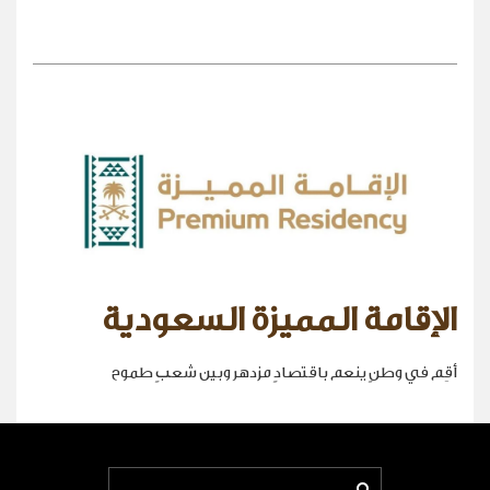
الإقامة المميزة السعودية
أقِم في وطنٍ ينعم باقتصادٍ مزدهر وبين شعبٍ طموح