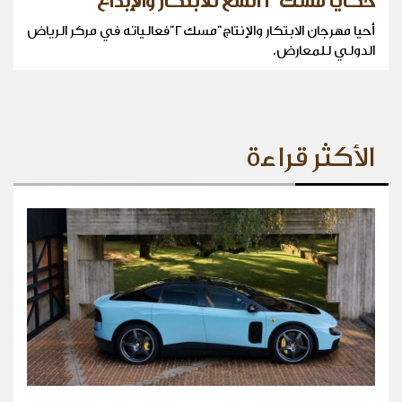
حكايا مسك ٢ اتسّع للابتكار والإبداع
أحيا مهرجان الابتكار والإنتاج"مسك٢"فعالياته في مركر الرياض
الدولي للمعارض.
الأكثر قراءة