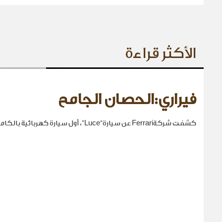
الأكثر قراءة
فيراري:الحصان الجامح
كشفت شركةFerrari عن سيارة“Luce”، أول سيارة كهربائية بالكامل في تاريخها.