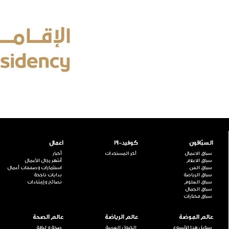
السبّاقون
كوفيد-19
اعمال
سباق الاعمال
آخر المستجدات
أخبار
سباق الاعلام
أشهر رجال الأعمال
سباق الفن
استثمارات وصفقات أعمال
سباق الرياضة
بدايات ناجحة
سباق العلوم
نصائح وإرشادات
سباق الجمال
سباق مختارات
عالم الموضة
عالم الرياضة
عالم الصحة
ستايل هذا الأسبوع
الخيول العربية
صحة و لياقة