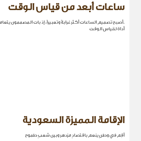
ساعات أبعد من قياس الوقت
.أصبح تصميم الساعات أكثر غرابةً وتعبيراً، إذ بات المصممون يتع
أداة لقياس الوقت
الإقامة المميزة السعودية
أقِم في وطنٍ ينعم باقتصادٍ مزدهر وبين شعبٍ طموح