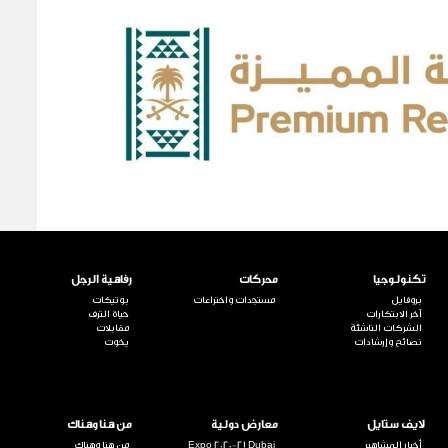
تكنولوجيا
محركات
رفاهية الرجل
بروفايل
مستجدات واختراعات
بوتيكات
آخر الابتكارات
حياة الترف
الشركات الناشئة
مقابلات
نصائح وإرشادات
يخوت
لايف ستايل
معارض دولية
من هنا وهناك
أخبار المشاهير
Expo 2020-21 Dubai
من هنا وهناك