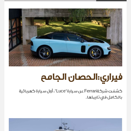
فيراري:الحصان الجامح
كشفت شركةFerrari عن سيارة“Luce”، أول سيارة كهربائية
بالكامل في تاريخها.