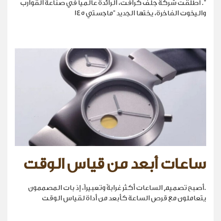
". أطلقت شركة جلف كرافت، الرائدة عالمياً في صناعة القوارب
واليخوت الفاخرة، يختها الجديد "ماجستي 145
ساعات أبعد من قياس الوقت
.أصبح تصميم الساعات أكثر غرابةً وتعبيراً، إذ بات المصممون
يتعاملون مع قرص الساعة كأبعد من أداة لقياس الوقت