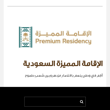
الإقامة المميزة السعودية
أقِم في وطنٍ ينعم باقتصادٍ مزدهر وبين شعبٍ طموح