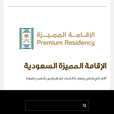
الإقامة المميزة السعودية
أقِم في وطنٍ ينعم باقتصادٍ مزدهر وبين شعبٍ طموح