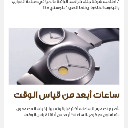
". أطلقت شركة جلف كرافت، الرائدة عالمياً في صناعة القوارب
واليخوت الفاخرة، يختها الجديد "ماجستي 145
ساعات أبعد من قياس الوقت
.أصبح تصميم الساعات أكثر غرابةً وتعبيراً، إذ بات المصممون
يتعاملون مع قرص الساعة كأبعد من أداة لقياس الوقت