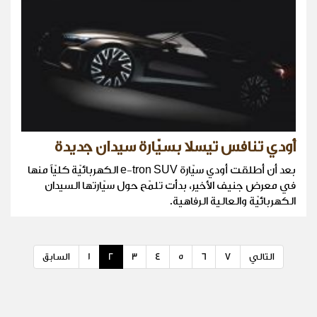
أودي تنافس تيسلا بسيّارة سيدان جديدة
بعد أن أطلقت أودي سيّارة e-tron SUV الكهربائيّة كليّاً منها
في معرض جنيف الأخير، بدأت تلمّح حول سيّارتها السيدان
الكهربائيّة والعالية الرفاهية.
التالي
7
6
5
4
3
2
1
السابق