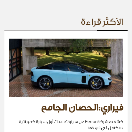
الأكثر قراءة
فيراري:الحصان الجامح
كشفت شركةFerrari عن سيارة“Luce”، أول سيارة كهربائية
بالكامل في تاريخها.