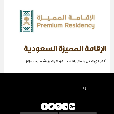
الإقامة المميزة السعودية
أقِم في وطنٍ ينعم باقتصادٍ مزدهر وبين شعبٍ طموح