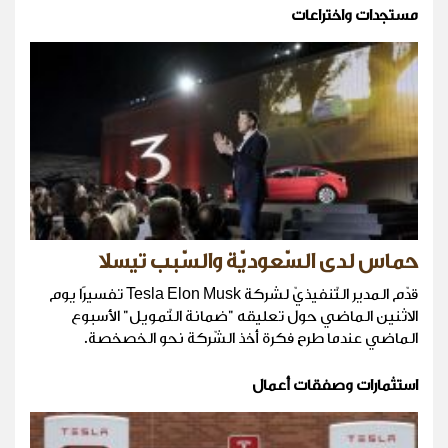
مستجدات واختراعات
حماس لدى السّعوديّة والسّبب تيسلا
قدّم المدير التّنفيذيّ لشركة Tesla Elon Musk تفسيرًا يوم
الاثنين الماضي حول تعليقه "ضمانة التّمويل" الأسبوع
الماضي عندما طرح فكرة أخذ الشّركة نحو الخصخصة.
استثمارات وصفقات أعمال