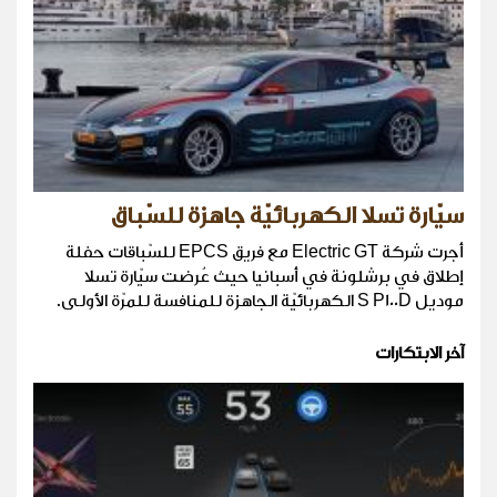
سيّارة تسلا الكهربائيّة جاهزة للسّباق
أجرت شركة Electric GT مع فريق EPCS للسّباقات حفلة
إطلاق في برشلونة في أسبانيا حيث عُرضت سيّارة تسلا
موديل S P100D الكهربائيّة الجاهزة للمنافسة للمرّة الأولى.
آخر الابتكارات