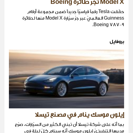
Model X تجرّ طائرة Boeing
حقّقت Tesla رقماً قياسيّاً جديداً ضمن مجموعة أرقام
Guinness العالميّ عبر جرّ سيّارة Model X منها لطائرة
Boeing 787-9.
بروفايل
إيلون موسك ينام في مصنع تيسلا
بما أنّه على شركة تيسلا أن تبني الكثير من السيّارات، صرّح
مديرها التنفيذيّ إيلون موسك أنّه سينام كلّ ليلة في