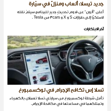
جديد تيسلا: ألعاب ومنزلٌ في سيّارة
أعلن "ألون" عن قدوم تحديثٍ جديدٍ للبرنامج سيتمّ نقله
لاسلكيًّا إلى طرازات S و X و 3cars من Tesla .
آخر الابتكارات
تسلا إس تكافح الإجرام في لوكسمبورغ
تأمل شرطة لوكسمبورغ من سيارتي تسلا تعملان بالكهرباء
وتمتلكهما في مساعدتها في مكافحة الإجرام.