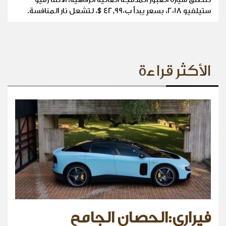
ستيلفيو 2018، بسعرٍ يبدأ ب42,990$، لتشعل نار المنافسة.
الأكثر قراءة
فيراري:الحصان الجامح