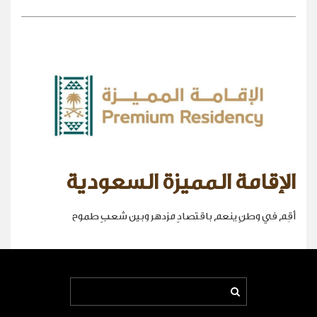
الإقامة المميزة السعودية
أقِم في وطنٍ ينعم باقتصادٍ مزدهر وبين شعبٍ طموح