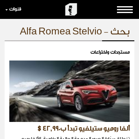
قنوات
بحث - Alfa Romea Stelvio
مستجدات واختراعات
ألفا روميو ستيلفيو تبدأ ب42,990$
تنطلق سيّارة العبور المدمجة العالية الرفاهية، الألفا رميو