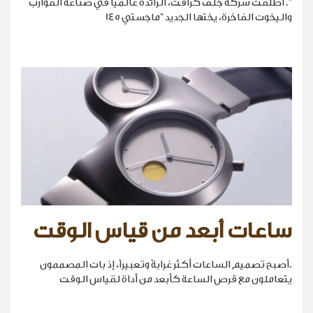
". أطلقت شركة جلف كرافت، الرائدة عالمياً في صناعة القوارب
واليخوت الفاخرة، يختها الجديد "ماجستي 145
ساعات أبعد من قياس الوقت
.أصبح تصميم الساعات أكثر غرابةً وتعبيراً، إذ بات المصممون
يتعاملون مع قرص الساعة كأبعد من أداة لقياس الوقت