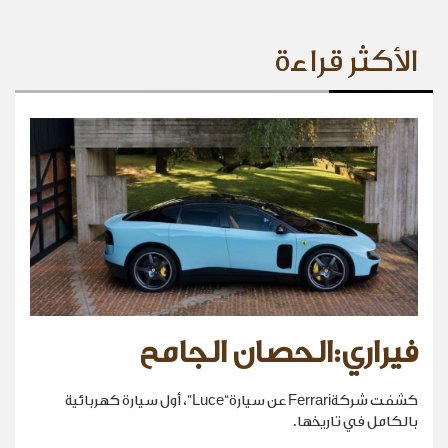
الأكثر قراءة
فيراري:الحصان الجامح
كشفت شركةFerrari عن سيارة“Luce”، أول سيارة كهربائية
بالكامل في تاريخها.