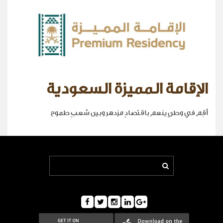
الإقامة المميزة السعودية
أقِم في وطنٍ ينعم باقتصادٍ مزدهر وبين شعبٍ طموح