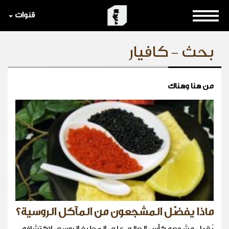
قنوات
بحث - كافيار
من هنا وهناك
ماذا يفضّل المشجعون من المآكل الروسية؟
يُقبل مشجعو كأس العالم على المطبخ الروسي لاكتشافه