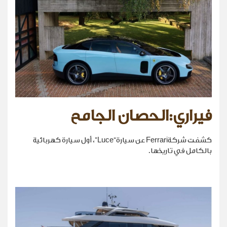
فيراري:الحصان الجامح
كشفت شركةFerrari عن سيارة“Luce”، أول سيارة كهربائية
بالكامل في تاريخها.