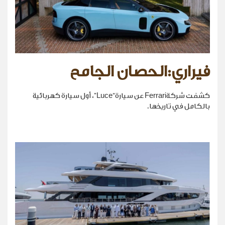
فيراري:الحصان الجامح
كشفت شركةFerrari عن سيارة“Luce”، أول سيارة كهربائية
بالكامل في تاريخها.