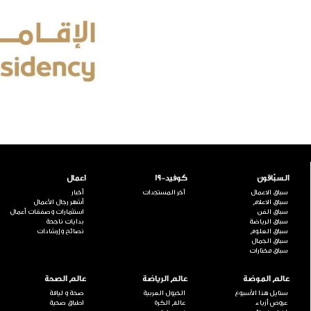
السبّاقون
كوفيد-19
اعمال
سباق الاعمال
آخر المستجدات
أخبار
سباق الاعلام
أشهر رجال الأعمال
سباق الفن
استثمارات وصفقات أعمال
سباق الرياضة
بدايات ناجحة
سباق العلوم
نصائح وإرشادات
سباق الجمال
سباق مختارات
عالم الموضة
عالم الرياضة
عالم الصحة
ستايل هذا الأسبوع
الخيول العربية
صحة و لياقة
عروض أزياء
عالم الكرة
اطباق صحية