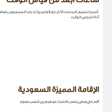
ساعات أبعد من قياس الوقت
.أصبح تصميم الساعات أكثر غرابةً وتعبيراً، إذ بات المصممون يتع
أداة لقياس الوقت
الإقامة المميزة السعودية
أقِم في وطنٍ ينعم باقتصادٍ مزدهر وبين شعبٍ طموح