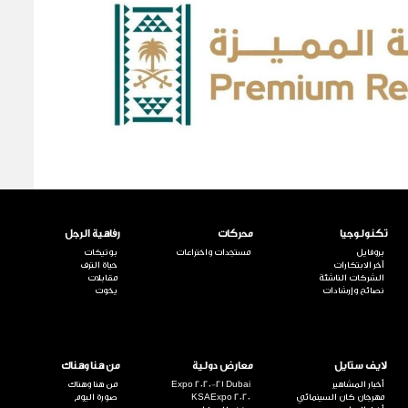
تكنولوجيا
محركات
رفاهية الرجل
بروفايل
مستجدات واختراعات
بوتيكات
آخر الابتكارات
حياة الترف
الشركات الناشئة
مقابلات
نصائح وإرشادات
يخوت
لايف ستايل
معارض دولية
من هنا وهناك
أخبار المشاهير
Expo 2020-21 Dubai
من هنا وهناك
مهرجان كان السينمائي
KSAExpo 2020
صورة اليوم