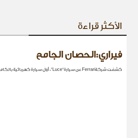
الأكثر قراءة
فيراري:الحصان الجامح
كشفت شركةFerrari عن سيارة“Luce”، أول سيارة كهربائية بالكامل في تاريخها.