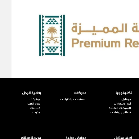
تكنولوجيا
محركات
رفاهية الرجل
بروفايل
مستجدات واختراعات
بوتيكات
آخر الابتكارات
حياة الترف
الشركات الناشئة
مقابلات
نصائح وإرشادات
يخوت
لايف ستايل
معارض دولية
من هنا وهناك