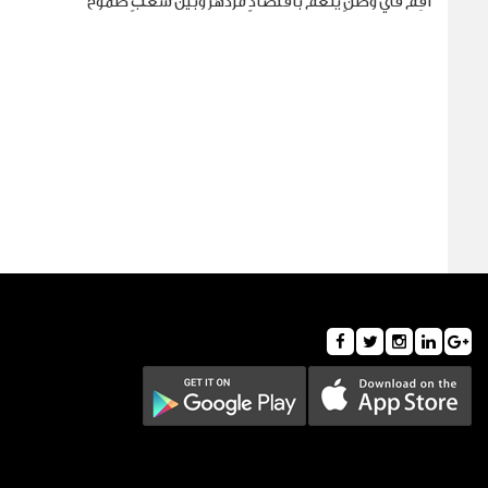
أقِم في وطنٍ ينعم باقتصادٍ مزدهر وبين شعبٍ طموح