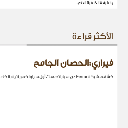
بالقيادة الخلفيّة الدّفع.
الأكثر قراءة
فيراري:الحصان الجامح
كشفت شركةFerrari عن سيارة“Luce”، أول سيارة كهربائية بالكامل في تاريخها.