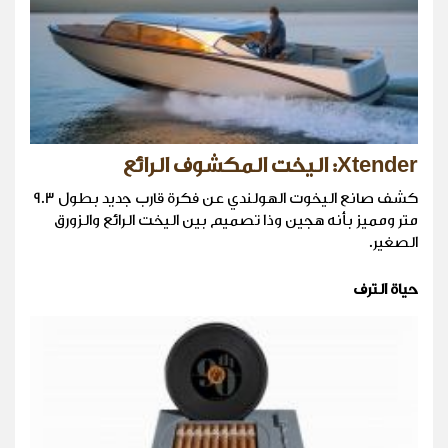
Xtender: اليخت المكشوف الرائع
كشف صانع اليخوت الهولندي عن فكرة قارب جديد بطول 9.3
متر ومميز بأنه هجين وذا تصميم بين اليخت الرائع والزورق
الصغير.
حياة الترف