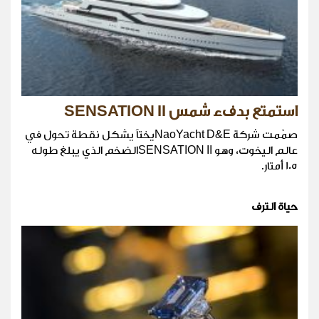
استمتع بدفء شمس SENSATION II
صمّمت شركة NaoYacht D&Eيختاً يشكل نقطة تحول في
عالم اليخوت، وهو SENSATION IIالضخم الذي يبلغ طوله
105 أمتار.
حياة الترف