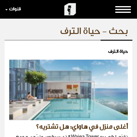
قنوات
بحث - حياة الترف
حياة الترف
أغلى منزل في هاواي: هل تشتريه؟
نقدّم لكم برج Waiea Tower الذي سيكون جزءً من مجمع