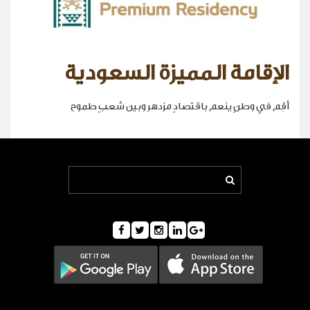
الإقامة المميزة السعودية
أقِم في وطنٍ ينعم باقتصادٍ مزدهر وبين شعبٍ طموح