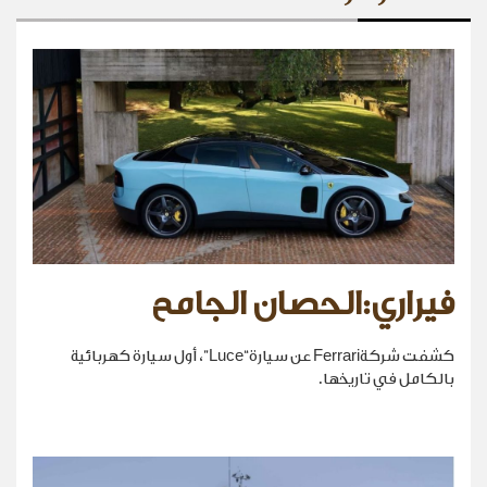
فيراري:الحصان الجامح
كشفت شركةFerrari عن سيارة“Luce”، أول سيارة كهربائية
بالكامل في تاريخها.