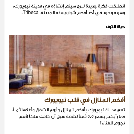
انطلقت فكرة جديدة لبرج سيتم إنشاؤه في مدينة نيويورك،
وهو موجود في أحد أفخم شوارع هذه المدينة، Tribeca.
حياة الترف
أفخم المنازل في قلب نيويورك
تعج مدينة نيويورك بأفخم المنازل وأروع الشقق وأغلاها ثمناً،
فما رأيكم بسعر 5.5 ثمناً لشقة سبق أن كانت ملكاً لأهم
نجوم الغناء؟