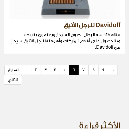
Davidoff للرجل الأنيق
هناك فئة منه الرجال يحبون السيجار ويهتمون بتاريخه
وبالحصول على أفخم الماركات وأهمها فللرجل الأنيق: سيجار
من Davidoff.
10
9
8
7
6
5
4
3
2
1
السابق
التالي
الأكثر قراءة