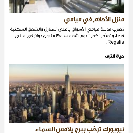
منزل الأحلام في ميامي
تضرب مدينة ميامي الأسواق بأغلى المنازل والشقق السكنية
فيها، ونقدّم لكم اليوم شقة ب-35 مليون دولار في مبنى
Regalia.
حياة الترف
نيويورك ترحّب ببرج يلامس السماء