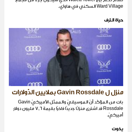
Ward Village السكني في هاواي.
حياة الترف
منزل ل Gavin Rossdale بملايين الدّولارات
بات من المؤكّد أنّ الموسيقيّ والممثّل الأميركيّ Gavin
Rossdale قد اشترى منزلًا جديدًا فاخرًا بقيمة 7,6 مليون دولار
أميركيّ.
يخوت