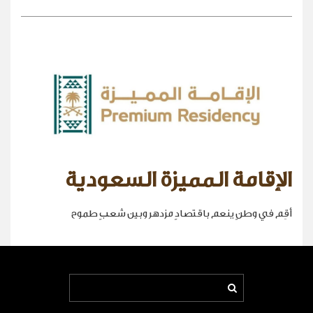
الإقامة المميزة السعودية
أقِم في وطنٍ ينعم باقتصادٍ مزدهر وبين شعبٍ طموح