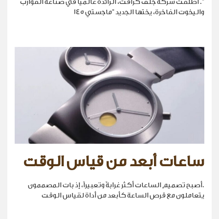
". أطلقت شركة جلف كرافت، الرائدة عالمياً في صناعة القوارب
واليخوت الفاخرة، يختها الجديد "ماجستي 145
ساعات أبعد من قياس الوقت
.أصبح تصميم الساعات أكثر غرابةً وتعبيراً، إذ بات المصممون
يتعاملون مع قرص الساعة كأبعد من أداة لقياس الوقت