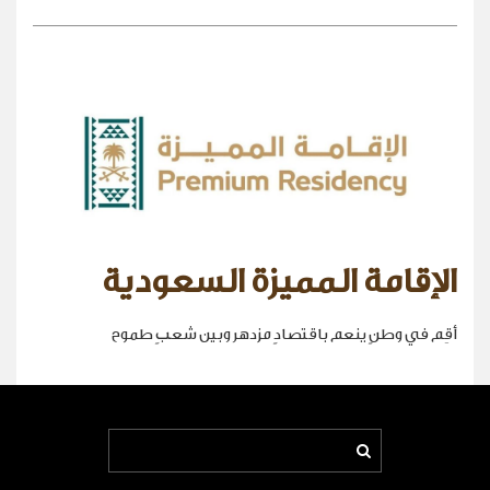
الإقامة المميزة السعودية
أقِم في وطنٍ ينعم باقتصادٍ مزدهر وبين شعبٍ طموح