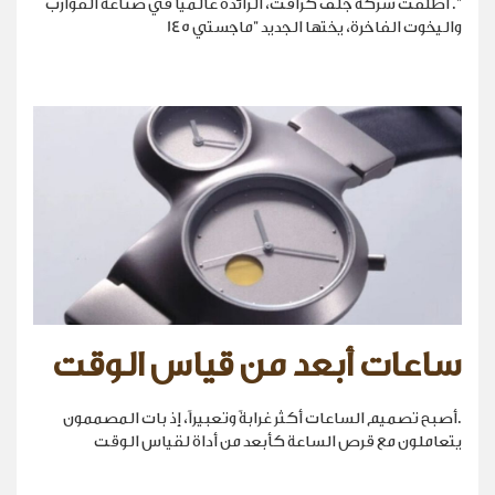
". أطلقت شركة جلف كرافت، الرائدة عالمياً في صناعة القوارب
واليخوت الفاخرة، يختها الجديد "ماجستي 145
ساعات أبعد من قياس الوقت
.أصبح تصميم الساعات أكثر غرابةً وتعبيراً، إذ بات المصممون
يتعاملون مع قرص الساعة كأبعد من أداة لقياس الوقت