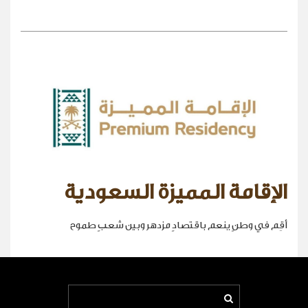
الإقامة المميزة السعودية
أقِم في وطنٍ ينعم باقتصادٍ مزدهر وبين شعبٍ طموح