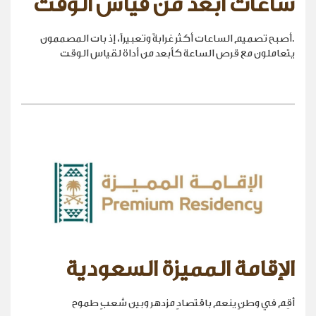
ساعات أبعد من قياس الوقت
.أصبح تصميم الساعات أكثر غرابةً وتعبيراً، إذ بات المصممون
يتعاملون مع قرص الساعة كأبعد من أداة لقياس الوقت
الإقامة المميزة السعودية
أقِم في وطنٍ ينعم باقتصادٍ مزدهر وبين شعبٍ طموح