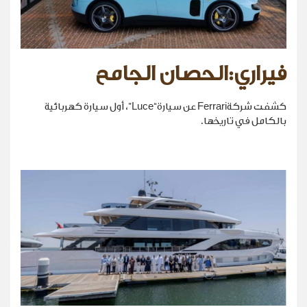
فيراري:الحصان الجامح
كشفت شركةFerrari عن سيارة“Luce”، أول سيارة كهربائية
بالكامل في تاريخها.