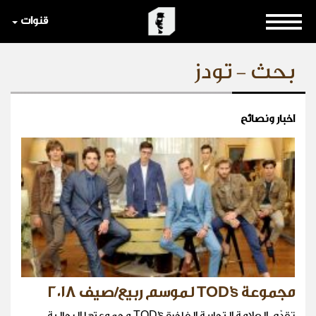
قنوات
بحث - تودز
اخبار ونصائح
مجموعة TOD's لموسم ربيع/صيف ٢٠١٨
تقدّم العلامة التجارية الفاخرة TOD's مجموعتها الرجالية