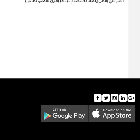
أقِم في وطنٍ ينعم باقتصادٍ مزدهر وبين شعبٍ طموح