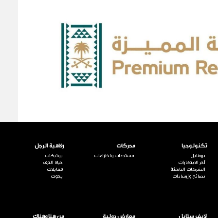
تكنولوجيا
محركات
رفاهية الرجل
بروفايل
مستجدات واختراعات
بوتيكات
آخر الابتكارات
حياة الترف
الشركات الناشئة
مقابلات
نصائح وإرشادات
يخوت
لايف ستايل
معارض دولية
من هنا وهناك