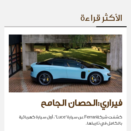
الأكثر قراءة
فيراري:الحصان الجامح
كشفت شركةFerrari عن سيارة“Luce”، أول سيارة كهربائية
بالكامل في تاريخها.