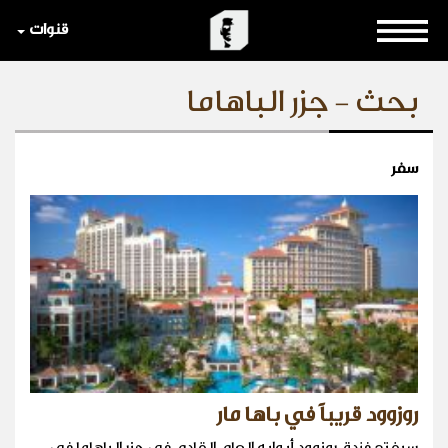
قنوات
بحث - جزر الباهاما
سفر
روزوود قريباً في باها مار
سيفتح فندق روزوود أبوابه العام القادم في جزر الباهاما في