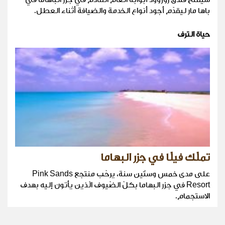
باها مار ليقدّم أجود أنواع الخدمة والضيافة أثناء العطل.
حياة الترف
تملّك فيلّا في جزر البهاما
على مدى خمس وستّين سنة، يرحّب منتجع Pink Sands
Resort في جزر البهاما بكلّ الضّيوف الّذين يأتون إليه بهدف
الاستجمام.