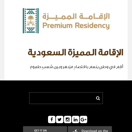
الإقامة المميزة السعودية
أقِم في وطنٍ ينعم باقتصادٍ مزدهر وبين شعبٍ طموح