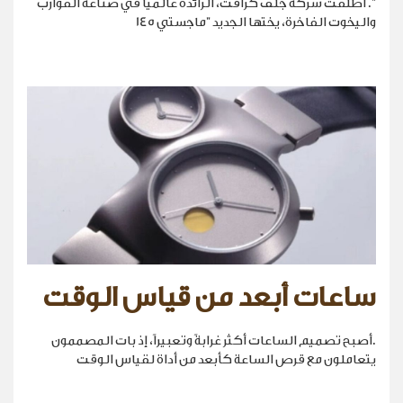
". أطلقت شركة جلف كرافت، الرائدة عالمياً في صناعة القوارب
واليخوت الفاخرة، يختها الجديد "ماجستي 145
ساعات أبعد من قياس الوقت
.أصبح تصميم الساعات أكثر غرابةً وتعبيراً، إذ بات المصممون
يتعاملون مع قرص الساعة كأبعد من أداة لقياس الوقت