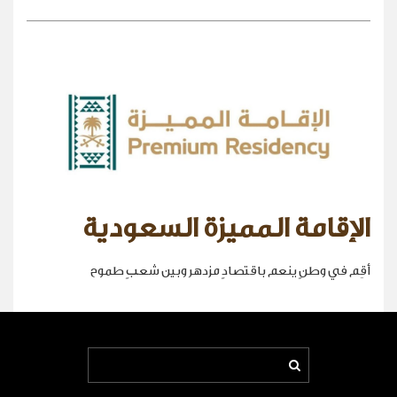
الإقامة المميزة السعودية
أقِم في وطنٍ ينعم باقتصادٍ مزدهر وبين شعبٍ طموح