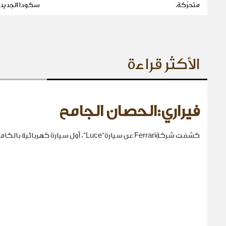
متحرّكة.
سكودا الجديد، والّذي
الأكثر قراءة
فيراري:الحصان الجامح
كشفت شركةFerrari عن سيارة“Luce”، أول سيارة كهربائية بالكامل في تاريخها.