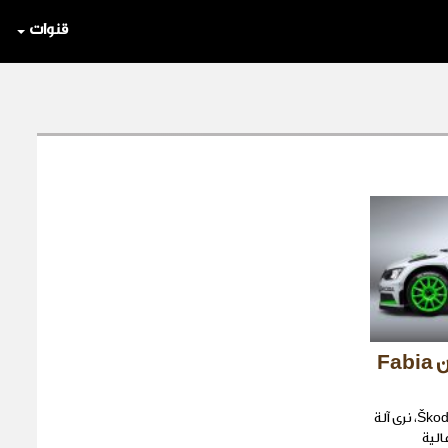
قنوات
سكودا Skoda تكشف عن Fabia
عندما ننظر إلى Škoda Fabia R5 Concept، نرى آلة
الية