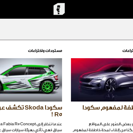
راعات
مستجدات واختراعات
فة لمفهوم سكودا
R5 !
ر بعض الصّور على المواقع
تمكّنا من إلقاء لمحة خاطفة لمفهوم
سباق فهي تأتي بهيئة سيارات سباق ع