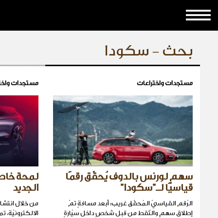
بحث - سكودا
مستجدات واختراعات
مستجدات واخت
سهم لورنس بالدوف يُحقّق رقمًا
لمحة خاط
قياسيًّا لـ"سكودا"
الجديد
الرّقم القياسيّ المُحقّق غريب: أبعد مسافةٍ تمّ
من خلال انتشا
إطلاق سهمٍ والتُقط من قبل شخصٍ داخل سيّارةٍ
الالكترونيّة، 