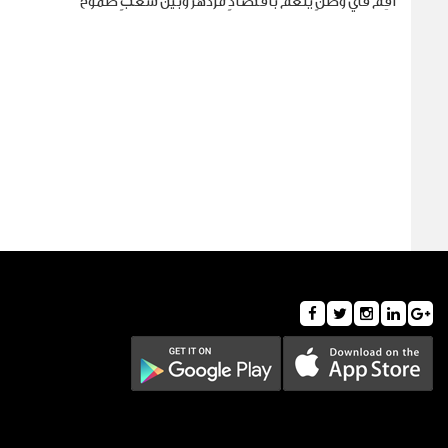
أقِم في وطنٍ ينعم باقتصادٍ مزدهر وبين شعبٍ طموح