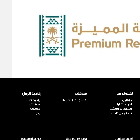
تكنولوجيا
محركات
رفاهية الرجل
بروفايل
مستجدات واختراعات
بوتيكات
آخر الابتكارات
حياة الترف
الشركات الناشئة
مقابلات
نصائح وإرشادات
يخوت
لايف ستايل
معارض دولية
من هنا وهناك