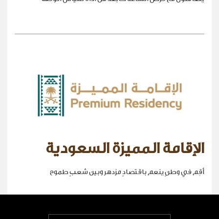
الإقامة المميزة السعودية
أقِم في وطنٍ ينعم باقتصادٍ مزدهر وبين شعبٍ طموح