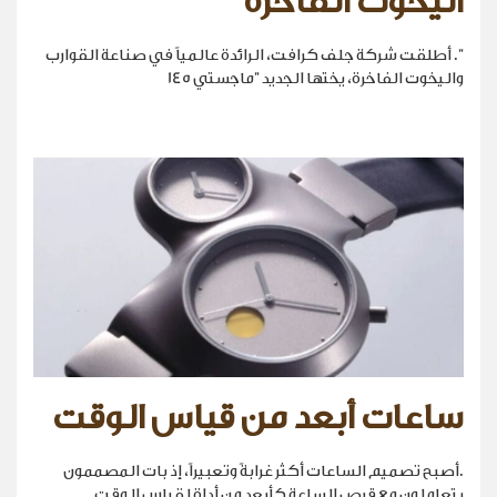
اليخوت الفاخرة
". أطلقت شركة جلف كرافت، الرائدة عالمياً في صناعة القوارب
واليخوت الفاخرة، يختها الجديد "ماجستي 145
ساعات أبعد من قياس الوقت
.أصبح تصميم الساعات أكثر غرابةً وتعبيراً، إذ بات المصممون
يتعاملون مع قرص الساعة كأبعد من أداة لقياس الوقت