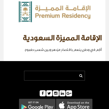
الإقامة المميزة السعودية
أقِم في وطنٍ ينعم باقتصادٍ مزدهر وبين شعبٍ طموح