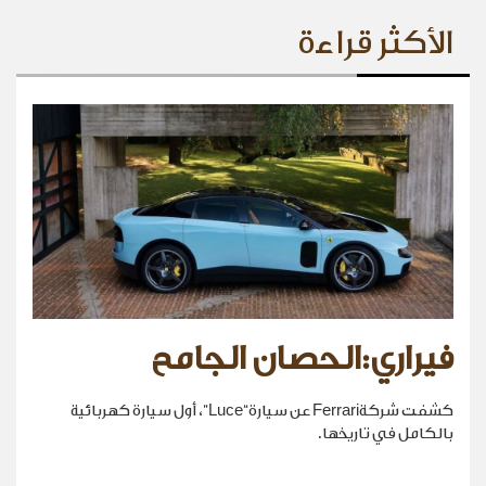
الأكثر قراءة
فيراري:الحصان الجامح
كشفت شركةFerrari عن سيارة“Luce”، أول سيارة كهربائية
بالكامل في تاريخها.