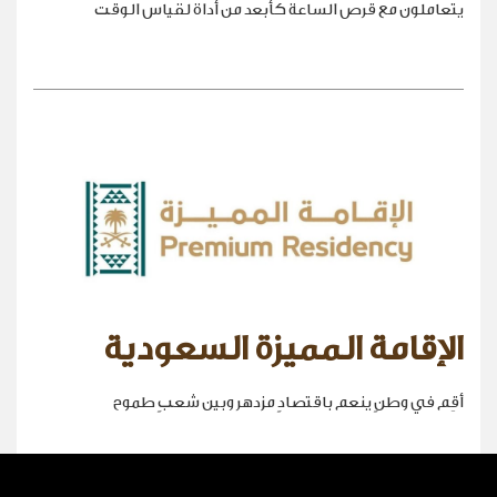
يتعاملون مع قرص الساعة كأبعد من أداة لقياس الوقت
الإقامة المميزة السعودية
أقِم في وطنٍ ينعم باقتصادٍ مزدهر وبين شعبٍ طموح