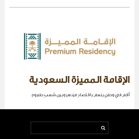
الإقامة المميزة السعودية
أقِم في وطنٍ ينعم باقتصادٍ مزدهر وبين شعبٍ طموح