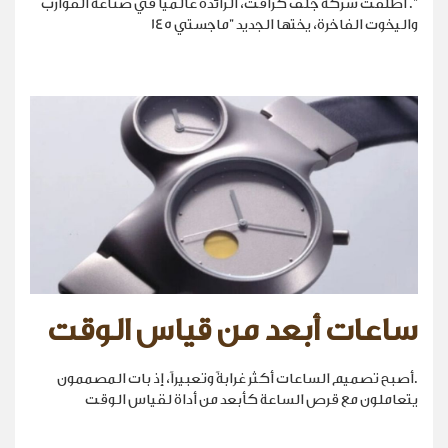
". أطلقت شركة جلف كرافت، الرائدة عالمياً في صناعة القوارب
واليخوت الفاخرة، يختها الجديد "ماجستي 145
ساعات أبعد من قياس الوقت
.أصبح تصميم الساعات أكثر غرابةً وتعبيراً، إذ بات المصممون
يتعاملون مع قرص الساعة كأبعد من أداة لقياس الوقت