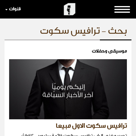
قنوات
بحث - ترافيس سكوت
موسيقى وحفلات
ترافيس سكوت الاول مبيعا
تصدر مغني الراب ترافيس سكوت قائمة بيلبورد ٢٠٠ لاكثر