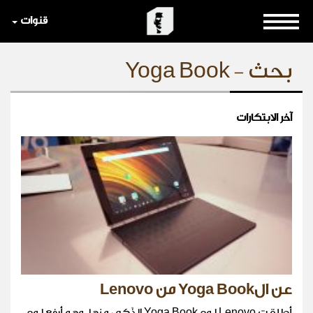
قنوات
بحث - Yoga Book
آخر الابتكارات
عن الYoga Book من Lenovo
أطلقت Lenovo لوح Yoga Book الذّكي منها، وهو أرفع لوحٍ