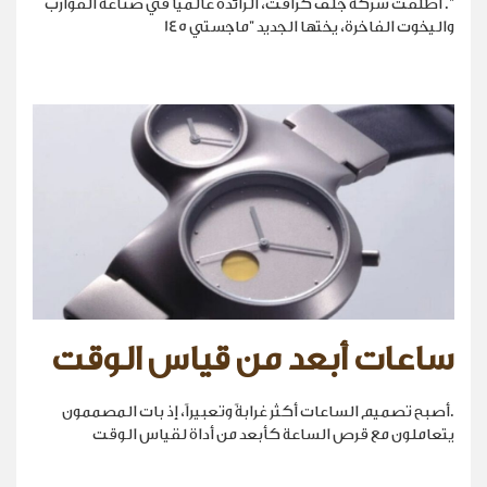
". أطلقت شركة جلف كرافت، الرائدة عالمياً في صناعة القوارب
واليخوت الفاخرة، يختها الجديد "ماجستي 145
ساعات أبعد من قياس الوقت
.أصبح تصميم الساعات أكثر غرابةً وتعبيراً، إذ بات المصممون
يتعاملون مع قرص الساعة كأبعد من أداة لقياس الوقت