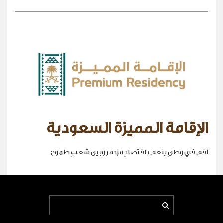
الإقامة المميزة السعودية
أقِم في وطنٍ ينعم باقتصادٍ مزدهر وبين شعبٍ طموح