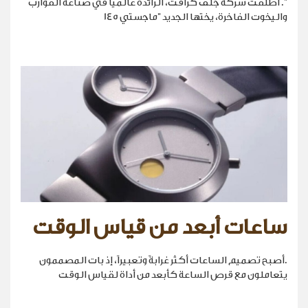
". أطلقت شركة جلف كرافت، الرائدة عالمياً في صناعة القوارب
واليخوت الفاخرة، يختها الجديد "ماجستي 145
ساعات أبعد من قياس الوقت
.أصبح تصميم الساعات أكثر غرابةً وتعبيراً، إذ بات المصممون
يتعاملون مع قرص الساعة كأبعد من أداة لقياس الوقت