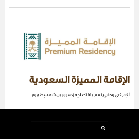
الإقامة المميزة السعودية
أقِم في وطنٍ ينعم باقتصادٍ مزدهر وبين شعبٍ طموح