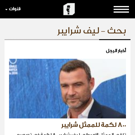
قنوات
بحث - ليف شرايبر
أخبار الرجل
٨٠٠ لكمة للممثل شرايبر
تلقى الممثل الاميركي ليف شرايبر ٨٠٠ لكمة في تصويره