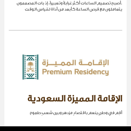
.أصبح تصميم الساعات أكثر غرابةً وتعبيراً، إذ بات المصممون
يتعاملون مع قرص الساعة كأبعد من أداة لقياس الوقت
الإقامة المميزة السعودية
أقِم في وطنٍ ينعم باقتصادٍ مزدهر وبين شعبٍ طموح