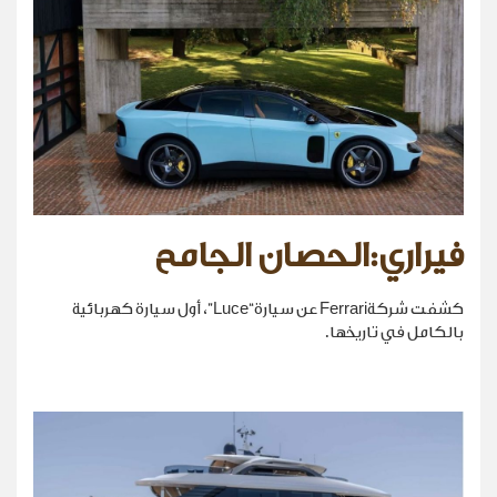
فيراري:الحصان الجامح
كشفت شركةFerrari عن سيارة“Luce”، أول سيارة كهربائية
بالكامل في تاريخها.