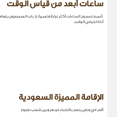
ساعات أبعد من قياس الوقت
.أصبح تصميم الساعات أكثر غرابةً وتعبيراً، إذ بات المصممون يتع
أداة لقياس الوقت
الإقامة المميزة السعودية
أقِم في وطنٍ ينعم باقتصادٍ مزدهر وبين شعبٍ طموح