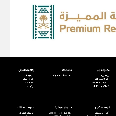
تكنولوجيا
محركات
رفاهية الرجل
بروفايل
مستجدات واختراعات
بوتيكات
آخر الابتكارات
حياة الترف
الشركات الناشئة
مقابلات
نصائح وإرشادات
يخوت
لايف ستايل
معارض دولية
من هنا وهناك
أخبار المشاهير
Expo 2020-21 Dubai
من هنا وهناك