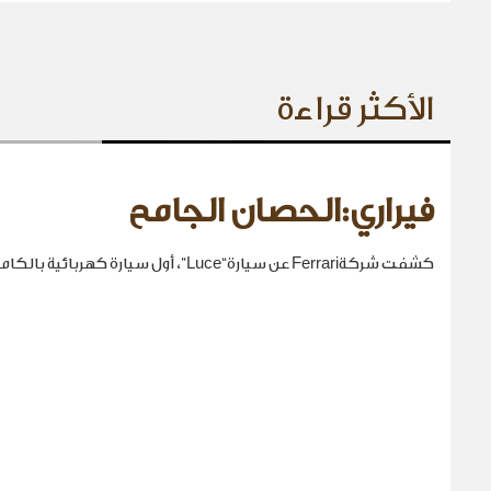
الأكثر قراءة
فيراري:الحصان الجامح
كشفت شركةFerrari عن سيارة“Luce”، أول سيارة كهربائية بالكامل في تاريخها.