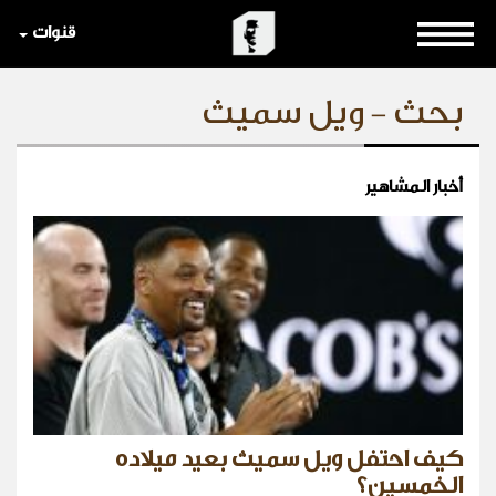
قنوات
بحث - ويل سميث
أخبار المشاهير
كيف احتفل ويل سميث بعيد ميلاده
الخمسين؟