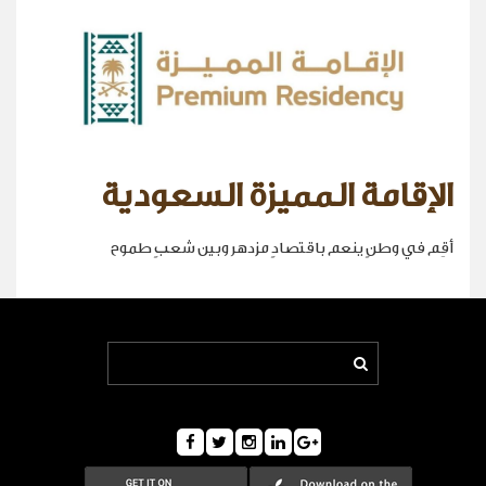
الإقامة المميزة السعودية
أقِم في وطنٍ ينعم باقتصادٍ مزدهر وبين شعبٍ طموح