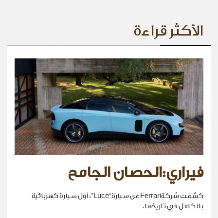
الأكثر قراءة
فيراري:الحصان الجامح
كشفت شركةFerrari عن سيارة“Luce”، أول سيارة كهربائية
بالكامل في تاريخها.