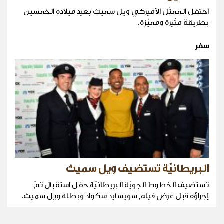
احتفل الممثل الأميركي ويل سميث بعيد ميلاده الخمسين
بطريقة مثيرة ومميّزة.
سفر
البريطانيّة تستضيف ويل سميث
تستضيف الخطوط الجويّة البريطانيّة حفل استقبال تمّ
إجراؤه قبل عرض فيلم سويسايد سكواد وبطله ويل سميث.