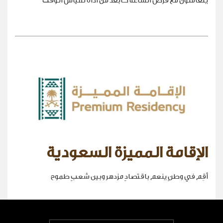
يتعاملون مع قرص الساعة كأبعد من أداة لقياس الوقت
الإقامة المميزة السعودية
أقِم في وطنٍ ينعم باقتصادٍ مزدهر وبين شعبٍ طموح