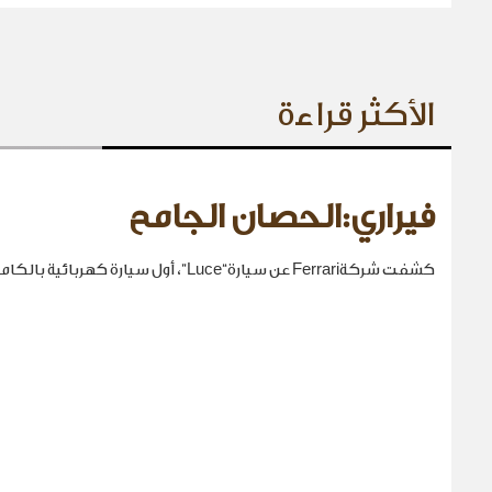
الأكثر قراءة
فيراري:الحصان الجامح
كشفت شركةFerrari عن سيارة“Luce”، أول سيارة كهربائية بالكامل في تاريخها.