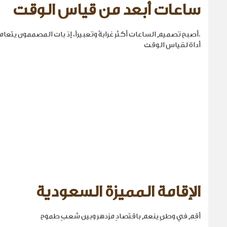
ساعات أبعد من قياس الوقت
.أصبح تصميم الساعات أكثر غرابةً وتعبيراً، إذ بات المصممون يتع
أداة لقياس الوقت
الإقامة المميزة السعودية
أقِم في وطنٍ ينعم باقتصادٍ مزدهر وبين شعبٍ طموح