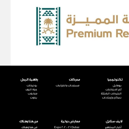
تكنولوجيا
محركات
رفاهية الرجل
بروفايل
مستجدات واختراعات
بوتيكات
آخر الابتكارات
حياة الترف
الشركات الناشئة
مقابلات
نصائح وإرشادات
يخوت
لايف ستايل
معارض دولية
من هنا وهناك
أخبار المشاهير
Expo 2020-21 Dubai
من هنا وهناك