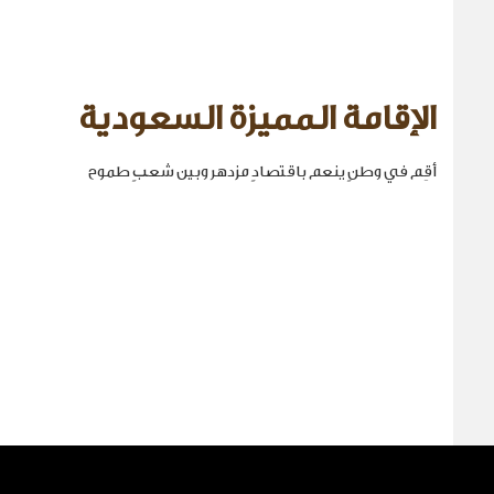
الإقامة المميزة السعودية
أقِم في وطنٍ ينعم باقتصادٍ مزدهر وبين شعبٍ طموح