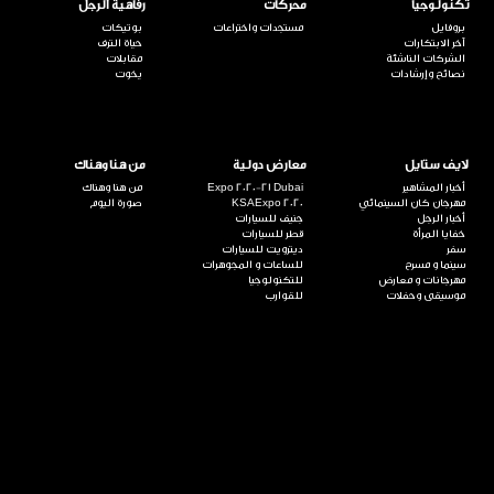
تكنولوجيا
محركات
رفاهية الرجل
بروفايل
مستجدات واختراعات
بوتيكات
آخر الابتكارات
حياة الترف
الشركات الناشئة
مقابلات
نصائح وإرشادات
يخوت
لايف ستايل
معارض دولية
من هنا وهناك
أخبار المشاهير
Expo 2020-21 Dubai
من هنا وهناك
مهرجان كان السينمائي
KSAExpo 2020
صورة اليوم
أخبار الرجل
جنيف للسيارات
خفايا المرأة
قطر للسيارات
سفر
ديترويت للسيارات
سينما و مسرح
للساعات و المجوهرات
مهرجانات و معارض
للتكنولوجيا
موسيقى وحفلات
للقوارب