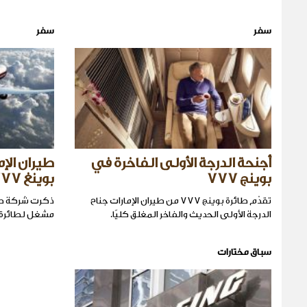
سفر
سفر
أجنحة الدرجة الأولى الفاخرة في
طيران الإ
بوينج 777
بوينغ X777
تقدّم طائرة بوينج 777 من طيران الإمارات جناح
ذكرت شركة طير
الدرجة الأولى الحديث والفاخر المغلق كليًا.
مشغل لطائرة بوينغ 777
سباق مختارات