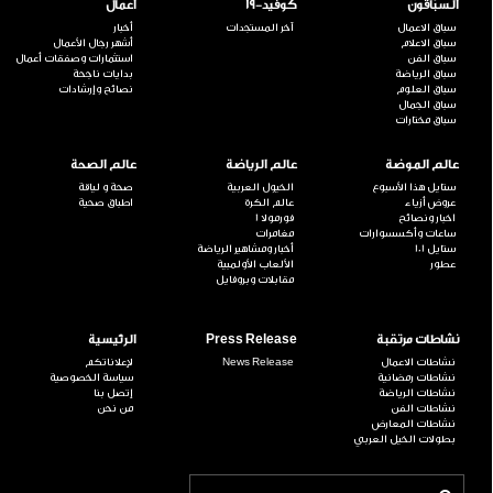
السبّاقون
كوفيد-19
اعمال
سباق الاعمال
آخر المستجدات
أخبار
سباق الاعلام
أشهر رجال الأعمال
سباق الفن
استثمارات وصفقات أعمال
سباق الرياضة
بدايات ناجحة
سباق العلوم
نصائح وإرشادات
سباق الجمال
سباق مختارات
عالم الموضة
عالم الرياضة
عالم الصحة
ستايل هذا الأسبوع
الخيول العربية
صحة و لياقة
عروض أزياء
عالم الكرة
اطباق صحية
اخبار ونصائح
فورمولا 1
ساعات وأكسسوارات
مغامرات
ستايل 101
أخبار ومشاهير الرياضة
عطور
الألعاب الأولمبية
مقابلات وبروفايل
نشاطات مرتقبة
Press Release
الرئيسية
نشاطات الاعمال
News Release
لإعلاناتكم
نشاطات رمضانية
سياسة الخصوصية
نشاطات الرياضة
إتصل بنا
نشاطات الفن
من نحن
نشاطات المعارض
بطولات الخيل العربي