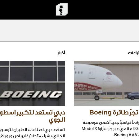
راعات
أخبار
دبي تستعد لتكبير اسطو
الجوّي
قّقت Tesla رقماً قياسيّاً جديداً ضمن مجموعة
أرقام Guinness العالميّ عبر جرّ سيّارة Model X
تستعد دبي لصناعات الطيران لتوسيع
الحالي بشراء ٤٠٠طائرة ايرباص وبوينغ.