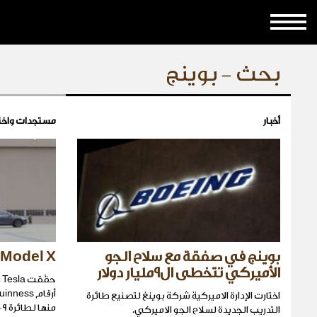
بحث - بوينج
أخبار
مستجدات واخت
بوينج في صفقة مع سلاح الجو
Model X تجرّ طائرة Boeing
الأميركي تتخطى ال٩مليار دولار
ح
اختارت الإدارة الاميركية شركة بوينغ لتصنيع طائرة
منها لطائرة Boeing 787-9.
التدريب الجديدة لسلاح الجو الاميركي.