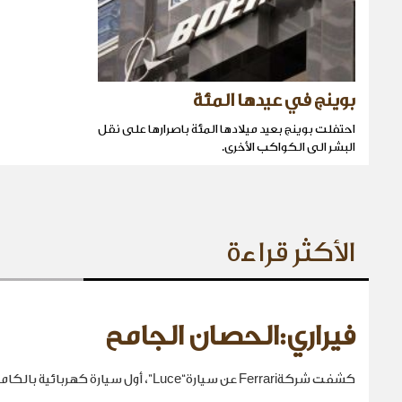
بوينج في عيدها المئة
احتفلت بوينج بعيد ميلادها المئة باصرارها على نقل
البشر الى الكواكب الأخرى.
الأكثر قراءة
فيراري:الحصان الجامح
كشفت شركةFerrari عن سيارة“Luce”، أول سيارة كهربائية بالكامل في تاريخها.