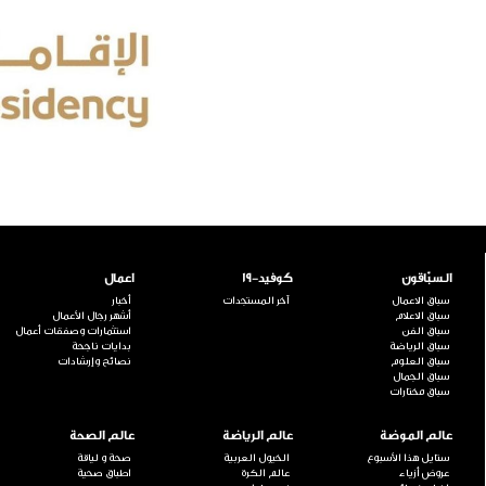
السبّاقون
كوفيد-19
اعمال
سباق الاعمال
آخر المستجدات
أخبار
سباق الاعلام
أشهر رجال الأعمال
سباق الفن
استثمارات وصفقات أعمال
سباق الرياضة
بدايات ناجحة
سباق العلوم
نصائح وإرشادات
سباق الجمال
سباق مختارات
عالم الموضة
عالم الرياضة
عالم الصحة
ستايل هذا الأسبوع
الخيول العربية
صحة و لياقة
عروض أزياء
عالم الكرة
اطباق صحية