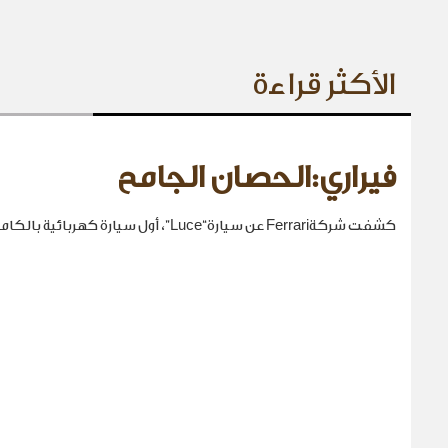
الأكثر قراءة
فيراري:الحصان الجامح
كشفت شركةFerrari عن سيارة“Luce”، أول سيارة كهربائية بالكامل في تاريخها.