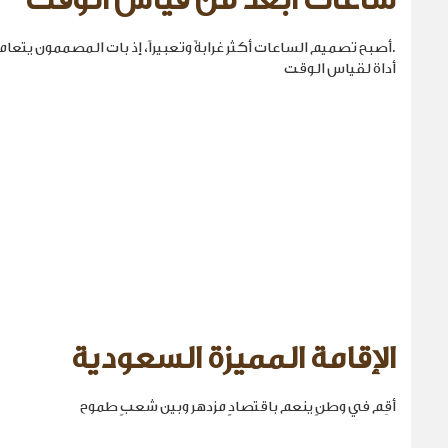
ساعات أبعد من قياس الوقت
.أصبح تصميم الساعات أكثر غرابةً وتعبيراً، إذ بات المصممون يتع
أداة لقياس الوقت
الإقامة المميزة السعودية
أقِم في وطنٍ ينعم باقتصادٍ مزدهر وبين شعبٍ طموح