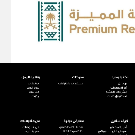
تكنولوجيا
محركات
رفاهية الرجل
بروفايل
مستجدات واختراعات
بوتيكات
آخر الابتكارات
حياة الترف
الشركات الناشئة
مقابلات
نصائح وإرشادات
يخوت
لايف ستايل
معارض دولية
من هنا وهناك
أخبار المشاهير
Expo 2020-21 Dubai
من هنا وهناك
مهرجان كان السينمائي
KSAExpo 2020
صورة اليوم