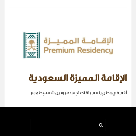
الإقامة المميزة السعودية
أقِم في وطنٍ ينعم باقتصادٍ مزدهر وبين شعبٍ طموح