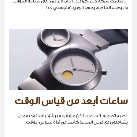
". أطلقت شركة جلف كرافت، الرائدة عالمياً في صناعة القوارب
واليخوت الفاخرة، يختها الجديد "ماجستي 145
ساعات أبعد من قياس الوقت
.أصبح تصميم الساعات أكثر غرابةً وتعبيراً، إذ بات المصممون
يتعاملون مع قرص الساعة كأبعد من أداة لقياس الوقت