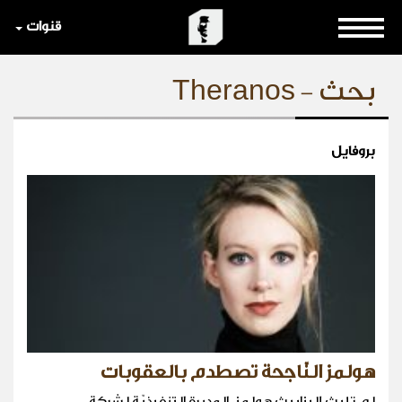
قنوات
بحث - Theranos
بروفايل
هولمز النّاجحة تصطدم بالعقوبات
لم تلبث إليزابيث هولمز، المديرة التنفيذيّة لشركة