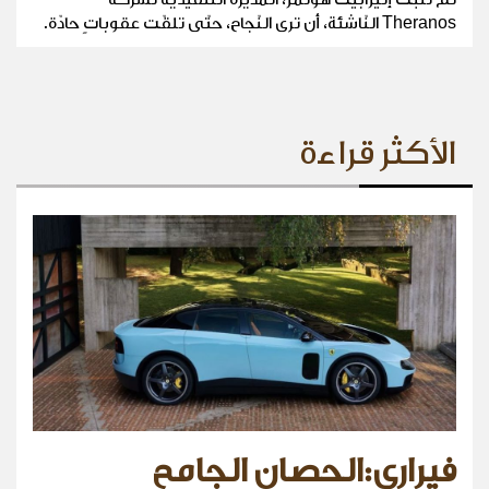
Theranos النّاشئة، أن ترى النّجاح، حتّى تلقّت عقوباتٍ حادّة.
الأكثر قراءة
فيراري:الحصان الجامح