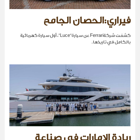
فيراري:الحصان الجامح
كشفت شركةFerrari عن سيارة“Luce”، أول سيارة كهربائية
بالكامل في تاريخها.
ريادة الإمارات في صناعة