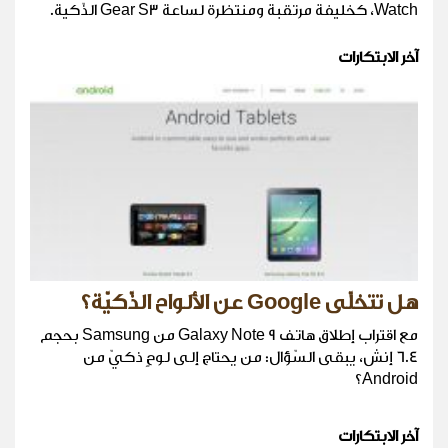
Watch، كخليفة مرتقبة ومنتظرة لساعة Gear S3 الذّكية.
آخر الابتكارات
هل تتخلّى Google عن الألواح الذّكيّة؟
مع اقتراب إطلاق هاتف Galaxy Note 9 من Samsung بحجم
6.4 إنش، يبقى السّؤال: من يحتاج إلى لوحٍ ذكيّ من
Android؟
آخر الابتكارات