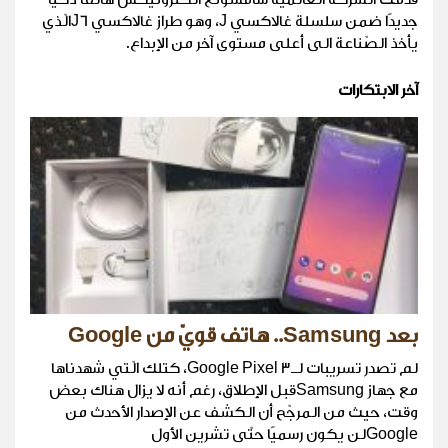
جديدًا ضمن سلسلة غالاكسي J، وهو طراز غالاكسي J6الّذي
يأخذ الصّناعة الى أعلى مستوى آخر من الإبداع.
آخر الابتكارات
بعد Samsung.. هاتف قويّ من Google
لم تصدر تسريبات لـGoogle Pixel 3، كتلك الّتي شهدناها
مع جهاز Samsungقبل الإطلاق، رغم أنه لا يزال هناك بعض
وقت، حيث من المرجّح أن الكشف عن الإصدار الأحدث من
Googleلن يكون رسميًا حتّى تشرين الأول