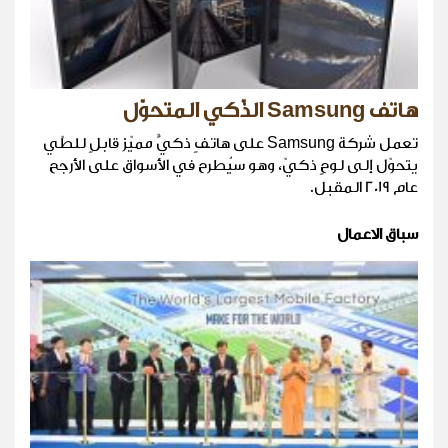
هاتف Samsung الذّكي المتحوّل
تعمل شركة Samsung على هاتفٍ ذكيٍّ مميّز قابلٍ للطّي
يتحوّل إلى لوحٍ ذكيّ، وهو سيُطرح في الأسواق على الأرجح
عام 2019 المقبل.
سباق الاعمال