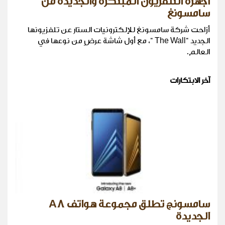
أجهزة التلفزيون المبتكرة والجديدة من
سامسونغ
أزاحت شركة سامسونغ للإلكترونيات الستار عن تلفزيونها
الجديد "The Wall "، مع أول شاشة عرضٍ من نوعها في
العالم.
آخر الابتكارات
سامسونج تطلق مجموعة هواتف A8
الجديدة