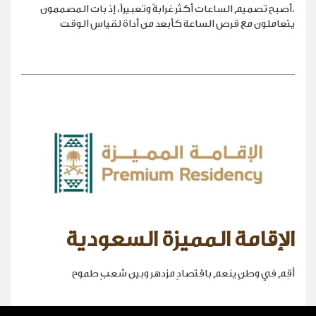
.أصبح تصميم الساعات أكثر غرابةً وتعبيراً، إذ بات المصممون
يتعاملون مع قرص الساعة كأبعد من أداة لقياس الوقت
الإقامة المميزة السعودية
أقِم في وطنٍ ينعم باقتصادٍ مزدهر وبين شعبٍ طموح