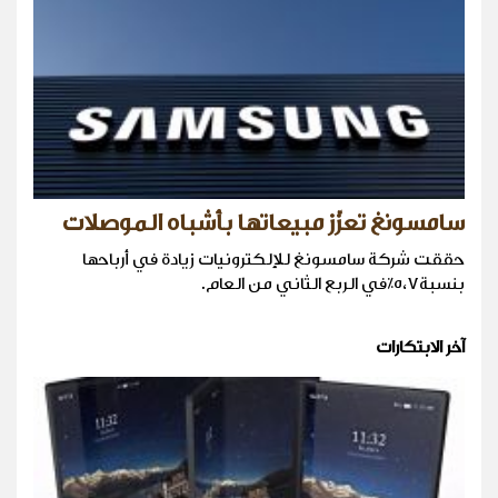
سامسونغ تعزّز مبيعاتها بأشباه الموصلات
حققت شركة سامسونغ للإلكترونيات زيادة في أرباحها
بنسبة٥،٧٪في الربع الثاني من العام.
آخر الابتكارات