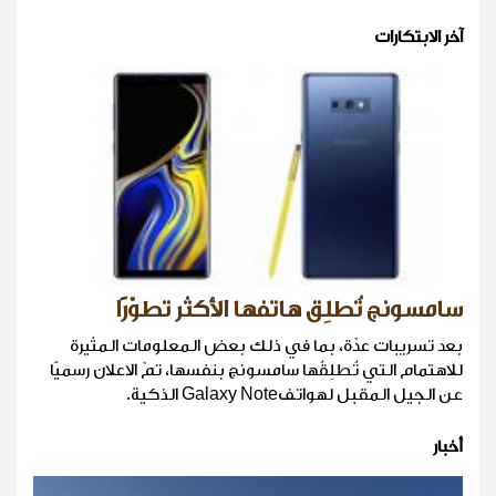
آخر الابتكارات
سامسونج تُطلِق هاتفها الأكثر تطوّرًا
بعد تسريبات عدّة، بما في ذلك بعض المعلومات المثيرة
للاهتمام التي تُطلِقُها سامسونج بنفسها، تمّ الاعلان رسميًا
عن الجيل المقبل لهواتفGalaxy Note الذكية.
أخبار