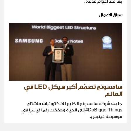
بها منذ أعوام عديدة.
سباق الاعمال
سامسونج تصمّم أكبر هيكل LED في
العالم
جلبت شركة سامسونج الخليج للالكترونيات هاشتاغ
DoBiggerThings#إلى الحياة وحقّقت رقمًا قياسيًا في
موسوعة غينيس.