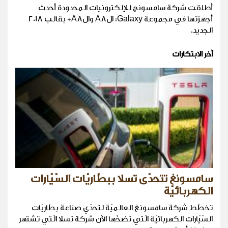
أطلقت شركة سامسونج للإلكترونيات المحدودة أحدث
أجهزتها في مجموعة Galaxy: الA8 والA8+ بقالب 2018
الجديد.
آخر الابتكارات
سامسونغ تتحدّى تسلا ببطّاريّات السّيّارات
الكهربائيّة
تخطّط شركة سامسونغ العالميّة لتحدّي صناعة بطّاريّات
السّيّارات الكهربائيّة الّتي تضخّها الآن شركة تسلا الّتي تشتهر