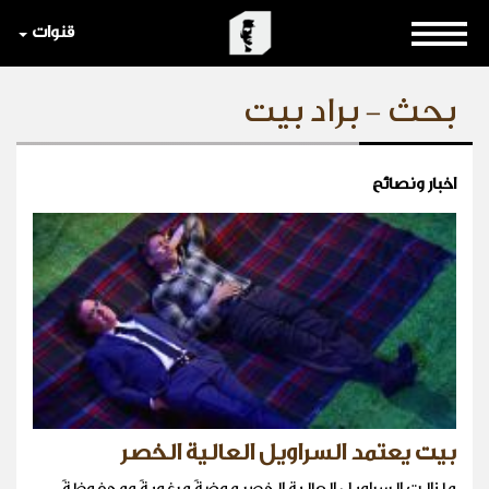
قنوات
بحث - براد بيت
اخبار ونصائح
بيت يعتمد السراويل العالية الخصر
ما زالت السراويل العالية الخصر موضةً مرغوبةً ومحفوظةً