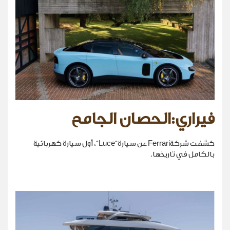
فيراري:الحصان الجامح
كشفت شركةFerrari عن سيارة“Luce”، أول سيارة كهربائية
بالكامل في تاريخها.