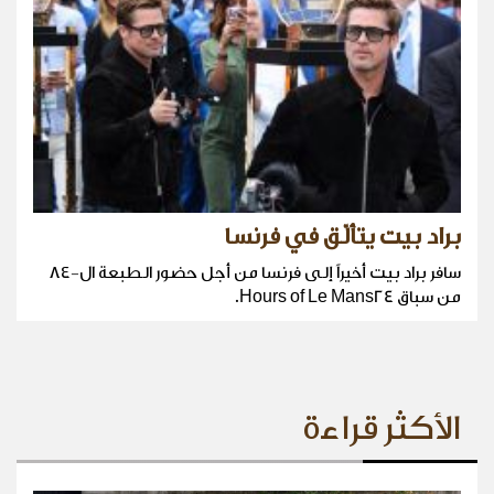
براد بيت يتألّق في فرنسا
سافر براد بيت أخيراً إلى فرنسا من أجل حضور الطبعة ال-٨٤
من سباق Hours of Le Mans24.
الأكثر قراءة