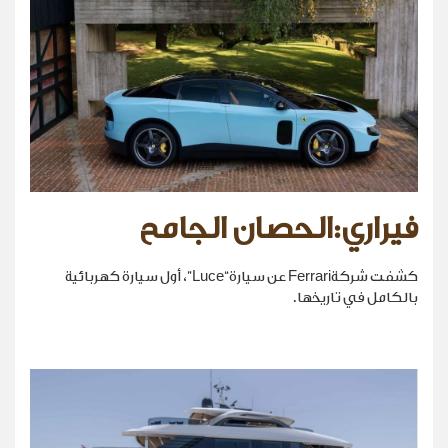
فيراري:الحصان الجامح
كشفت شركةFerrari عن سيارة“Luce”، أول سيارة كهربائية
بالكامل في تاريخها.